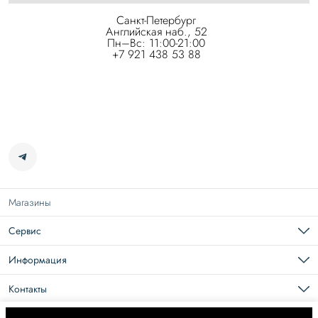
Санкт-Петербург
Английская наб., 52
Пн–Вс: 11:00-21:00
+7 921 438 53 88
Магазины
Сервис
Подарочная карта
Доставка
Информация
Возврат
Карьера в Roseville
Оплата
О нас
Контакты
Документы
Размерная сетка
Телефон
8 (965) 109-44-44