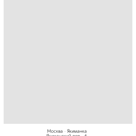
Москва · Якиманка
Якиманский пер., 6