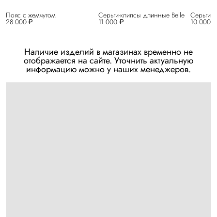
Пояс с жемчугом
Серьги-клипсы длинные Belle
Серьги-к
28 000 ₽
11 000 ₽
10 000 
Наличие изделий в магазинах временно не
отображается на сайте. Уточнить актуальную
информацию можно у наших менеджеров.