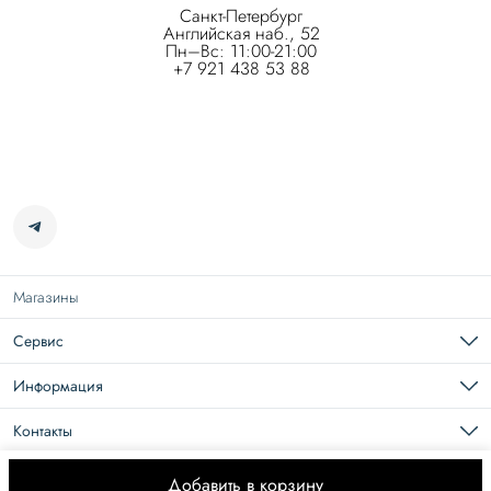
Санкт-Петербург
Английская наб., 52
Пн–Вс: 11:00-21:00
+7 921 438 53 88
Магазины
Сервис
Подарочная карта
Доставка
Информация
Возврат
Карьера в Roseville
Оплата
О нас
Контакты
Документы
Размерная сетка
Телефон
8 (965) 109-44-44
Добавить в корзину
© ROSEVILLE 2026
Оплата
Доставка
Правила возврата
Оферта
Политика 
Эл. почта