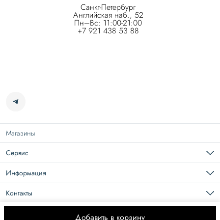
Санкт-Петербург
Английская наб., 52
Пн–Вс: 11:00-21:00
+7 921 438 53 88
Магазины
Сервис
Подарочная карта
Доставка
Информация
Возврат
Карьера в Roseville
Оплата
О нас
Контакты
Документы
Размерная сетка
Телефон
8 (965) 109-44-44
Добавить в корзину
© ROSEVILLE 2026
Оплата
Доставка
Правила возврата
Оферта
Политика 
Эл. почта