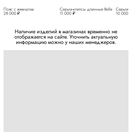
Пояс с жемчугом
Серьги-клипсы длинные Belle
Серьги-к
28 000 ₽
11 000 ₽
10 000 
Наличие изделий в магазинах временно не
отображается на сайте. Уточнить актуальную
информацию можно у наших менеджеров.