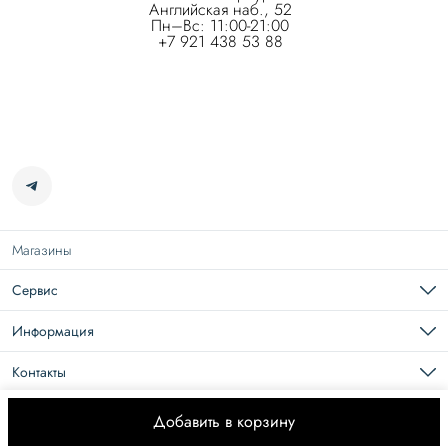
Английская наб., 52
Пн–Вс: 11:00-21:00
+7 921 438 53 88
Магазины
Сервис
Подарочная карта
Доставка
Информация
Возврат
Карьера в Roseville
Оплата
О нас
Контакты
Документы
Размерная сетка
Телефон
8 (965) 109-44-44
Добавить в корзину
© ROSEVILLE 2026
Оплата
Доставка
Правила возврата
Оферта
Политика 
Эл. почта
eshop@roseville.ru