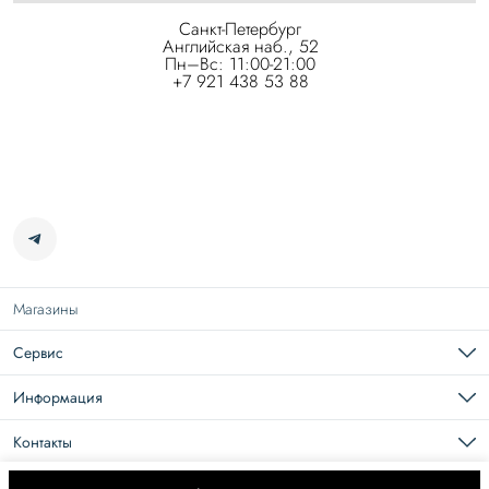
Санкт-Петербург
Английская наб., 52
Пн–Вс: 11:00-21:00
+7 921 438 53 88
Магазины
Сервис
Подарочная карта
Доставка
Информация
Возврат
Карьера в Roseville
Оплата
О нас
Контакты
Документы
Размерная сетка
Телефон
8 (965) 109-44-44