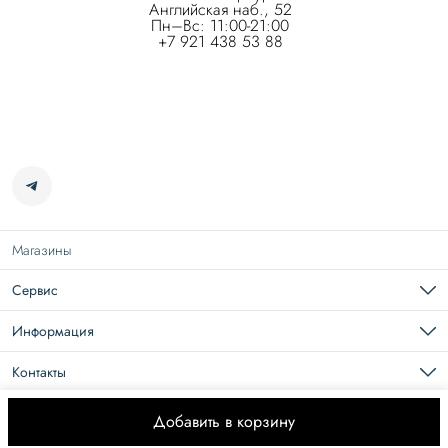
Английская наб., 52
Пн–Вс: 11:00-21:00
+7 921 438 53 88
Магазины
Сервис
Подарочная карта
Доставка
Информация
Возврат
Карьера в Roseville
Оплата
О нас
Контакты
Документы
Размерная сетка
Телефон
8 (965) 109-44-44
Добавить в корзину
© ROSEVILLE 2026
Оплата
Доставка
Правила возврата
Оферта
Политика 
Эл. почта
eshop@roseville.ru