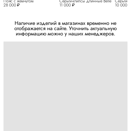
Пояс с жемчугом
Серьги-клипсы длинные Belle
Серьги-к
28 000 ₽
11 000 ₽
10 000 
Наличие изделий в магазинах временно не
отображается на сайте. Уточнить актуальную
информацию можно у наших менеджеров.