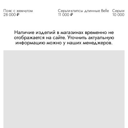
Пояс с жемчугом
Серьги-клипсы длинные Belle
Серьги-к
28 000 ₽
11 000 ₽
10 000 
Наличие изделий в магазинах временно не
отображается на сайте. Уточнить актуальную
информацию можно у наших менеджеров.