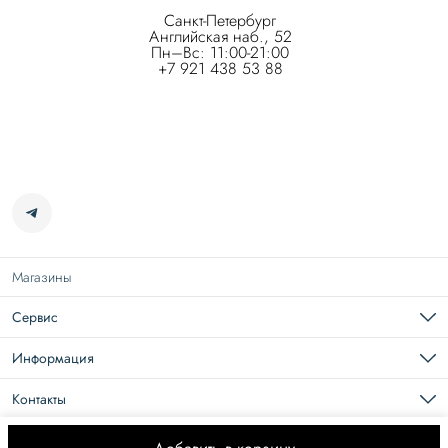
Санкт-Петербург
Английская наб., 52
Пн–Вс: 11:00-21:00
+7 921 438 53 88
Магазины
Сервис
Подарочная карта
Доставка
Информация
Возврат
Карьера в Roseville
Оплата
О нас
Контакты
Документы
Размерная сетка
Телефон
8 (965) 109-44-44