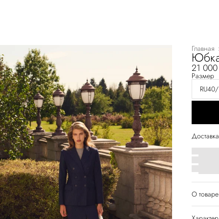
Главная
Юбка
21 000
Размер
RU40/
Доставка
О товаре
Юбка из 
Характер