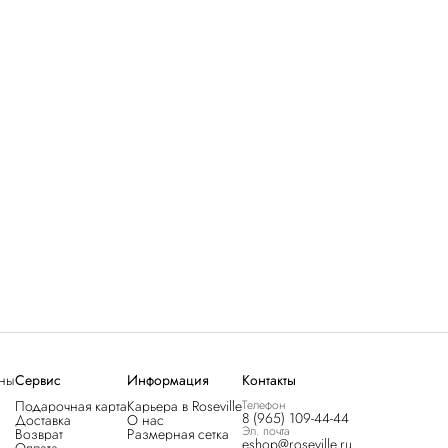
ны
Сервис
Информация
Контакты
Подарочная карта
Карьера в Roseville
Телефон
8 (965) 109-44-44
Доставка
О нас
Эл. почта
Возврат
Размерная сетка
eshop@roseville.ru